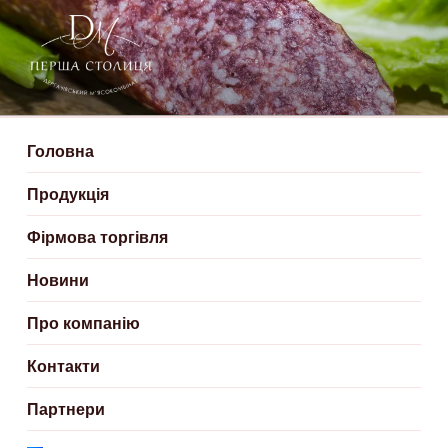
ДЕРГАЧІВСЬКИЙ М’ЯСОКОМБІНАТ
Створюємо смачні м'ясні продукти
– ПЕРША СТОЛИЦЯ
Головна
Продукція
Фірмова торгівля
Новини
Про компанію
Контакти
Партнери