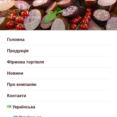
ДЕРГАЧІВСЬКИЙ М’ЯСОКОМБІНАТ
Створюємо смачні м'ясні продукти
– ПЕРША СТОЛИЦЯ
Головна
Продукція
Фірмова торгівля
Новини
Про компанію
Контакти
Українська