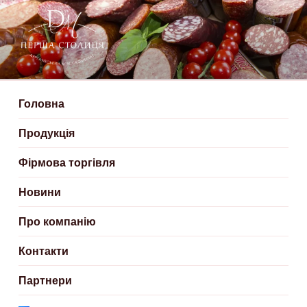
ДЕРГАЧІВСЬКИЙ М’ЯСОКОМБІНАТ
Створюємо смачні м'ясні продукти
– ПЕРША СТОЛИЦЯ
Головна
Продукція
Фірмова торгівля
Новини
Про компанію
Контакти
Партнери