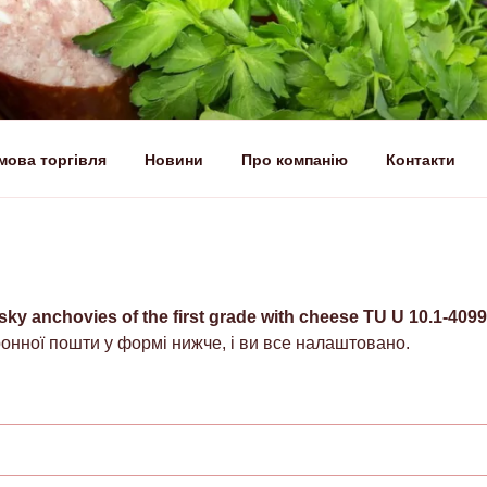
мова торгівля
Новини
Про компанію
Контакти
КИЙ М’ЯСОКОМБІНАТ –
укти
sky anchovies of the first grade with cheese TU U 10.1-409
онної пошти у формі нижче, і ви все налаштовано.