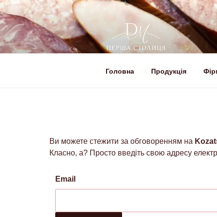
Головна
Продукція
Фір
ДЕРГАЧІВСЬ
Створюємо смачні м'ясні прод
СТОЛИЦЯ
Ви можете стежити за обговоренням на
Kozat
Класно, а? Просто введіть свою адресу електр
Email