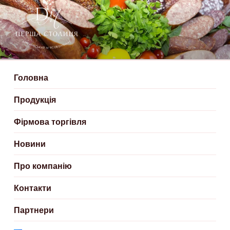
ДЕРГАЧІВСЬКИЙ М’ЯСОКОМБІНАТ
Створюємо смачні м'ясні продукти
– ПЕРША СТОЛИЦЯ
Головна
Продукція
Фірмова торгівля
Новини
Про компанію
Контакти
Партнери