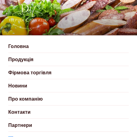
ДЕРГАЧІВСЬКИЙ М’ЯСОКОМБІНАТ
Створюємо смачні м'ясні продукти
– ПЕРША СТОЛИЦЯ
Головна
Продукція
Фірмова торгівля
Новини
Про компанію
Контакти
Партнери