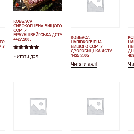
КОВБАСА
СИРОКОПЧЕНА ВИЩОГО
СОРТУ
БРАУНШВЕЙГСЬКА ДСТУ
КОВБАСА
КО
4427:2005
ГО
НАПІВКОПЧЕНА
НА
У У
ВИЩОГО СОРТУ
ПЕ
ДРОГОБИЦЬКА ДСТУ
ДН
Оцінено в
4435:2005
409
Читати далі
5.00
з 5
Читати далі
Чи