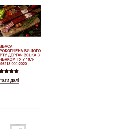
ВБАСА
РОКОПЧЕНА ВИЩОГО
РТУ ДЕРГАЧІВСЬКА З
НЬЯКОМ ТУ У 10.1-
96213-004:2020
інено в
тати далі
00
з 5