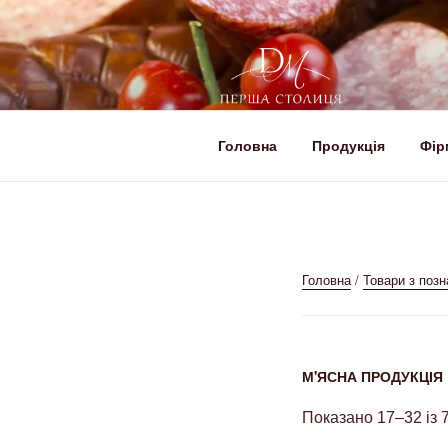
Головна
Продукція
Фір
ДЕРГАЧІВСЬ
Створюємо смачні м'ясні прод
СТОЛИЦЯ
Головна
/
Товари з позн
М'ЯСНА ПРОДУКЦІЯ
Показано 17–32 із 