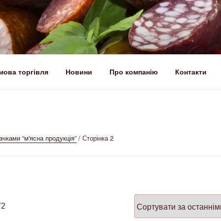
мова торгівля
Новини
Про компанію
Контакти
КИЙ М’ЯСОКОМБІНАТ –
укти
ачками “м'ясна продукція”
/ Сторінка 2
72