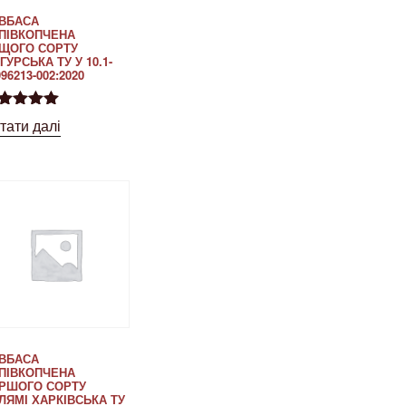
ВБАСА
ПІВКОПЧЕНА
ЩОГО СОРТУ
ГУРСЬКА ТУ У 10.1-
96213-002:2020
інено в
тати далі
00
з 5
ВБАСА
ПІВКОПЧЕНА
РШОГО СОРТУ
ЛЯМІ ХАРКІВСЬКА ТУ