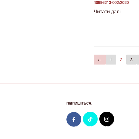
40996213-002:2020
Читати далі
←
1
2
3
ПІДПИШІТЬСЯ: