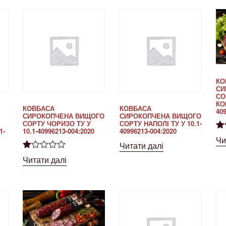
КО
СИ
СО
КО
КОВБАСА
КОВБАСА
409
СИРОКОПЧЕНА ВИЩОГО
СИРОКОПЧЕНА ВИЩОГО
СОРТУ ЧОРИЗО ТУ У
СОРТУ НАПОЛІ ТУ У 10.1-
1-
10.1-40996213-004:2020
40996213-004:2020
Оц
Чи
Читати далі
5.
О
Читати далі
ці
не
но
в
1.
00
з
5