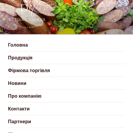
ДЕРГАЧІВСЬКИЙ М’ЯСОКОМБІНАТ
Створюємо смачні м'ясні продукти
– ПЕРША СТОЛИЦЯ
Головна
Продукція
Фірмова торгівля
Новини
Про компанію
Контакти
Партнери