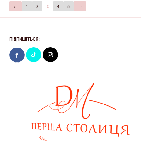
←
1
2
3
4
5
→
ПІДПИШІТЬСЯ: